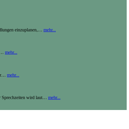
ndlungen einzuplanen,
…
mehr...
…
mehr...
r
…
mehr...
 Sprechzeiten wird laut
…
mehr...