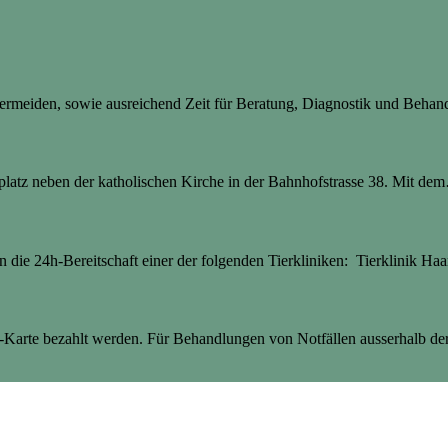
 vermeiden, sowie ausreichend Zeit für Beratung, Diagnostik und Beha
latz neben der katholischen Kirche in der Bahnhofstrasse 38. Mit dem
an die 24h-Bereitschaft einer der folgenden Tierkliniken: Tierklinik Haa
Karte bezahlt werden. Für Behandlungen von Notfällen ausserhalb der