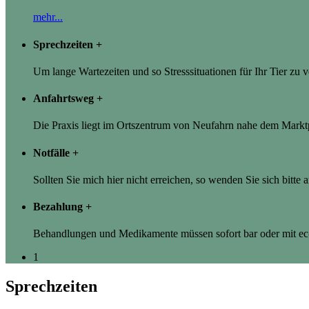
mehr...
Sprechzeiten
+
Um lange Wartezeiten und so Stresssituationen für Ihr Tier zu
Anfahrtsweg
+
Die Praxis liegt im Ortszentrum von Neufahrn nahe dem Marktp
Notfälle
+
Sollten Sie mich hier nicht erreichen, so wenden Sie sich bitte 
Bezahlung
+
Behandlungen und Medikamente müssen sofort bar oder mit ec-
1
Sprechzeiten